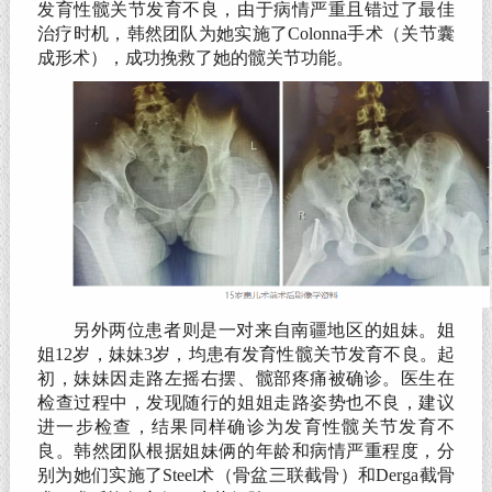
发育性髋关节发育不良，由于病情严重且错过了最佳
治疗时机，韩然团队为她实施了Colonna手术（关节囊
成形术），成功挽救了她的髋关节功能。
另外两位患者则是一对来自南疆地区的姐妹。姐
姐12岁，妹妹3岁，均患有发育性髋关节发育不良。起
初，妹妹因走路左摇右摆、髋部疼痛被确诊。医生在
检查过程中，发现随行的姐姐走路姿势也不良，建议
进一步检查，结果同样确诊为发育性髋关节发育不
良。韩然团队根据姐妹俩的年龄和病情严重程度，分
别为她们实施了Steel术（骨盆三联截骨）和Derga截骨