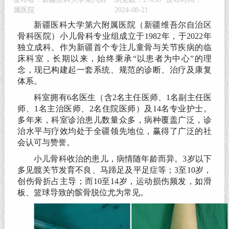
属医院
2024-08-21
新疆医科大学第六附属医院（新疆维吾尔自治区
骨科医院）小儿骨科专业组成立于1982年，于2022年
独立成科。作为新疆首个专注儿童骨与关节疾病的临
床科室，长期以来，始终秉承“以患者为中心”的理
念，现已构建起一套系统、规范的诊断、治疗及康复
体系。
科室拥有6名医生（含2名主任医师、1名副主任医
师、1名主治医师、2名住院医师）及14名专业护士。
多年来，科室诊治患儿数量众多，病种覆盖广泛，诊
治水平与疗效均处于全疆领先地位，赢得了广泛的社
会认可与赞誉。
小儿骨科收治的患儿，病情随年龄而异。3岁以下
多见髋关节发育不良、马蹄足及平足症等；3至10岁，
创伤骨折占主导；而10至14岁，运动损伤频发，如滑
板、篮球导致的髌骨脱位尤为常见。