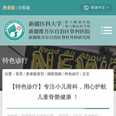
患者版
|
访客版
简体中文
特色诊疗
位置：
首页
/
患者版首页
/
就医指南
/
特色诊疗
/ 正文
【特色诊疗】专注小儿骨科，用心护航
儿童骨骼健康 ！
发布者：
新疆医科大学第六附
浏览数：
27636
发布时间：